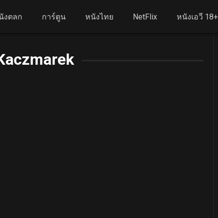
นังตลก
การ์ตูน
หนังไทย
NetFlix
หนังเอวี 18
 Kaczmarek