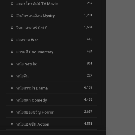
257
ละครโทรทัศน์ TV Movie
1,291
ลึกลับซ่อนเงื่อน Mystry
1,684
วิทยาศาสตร์ Sci-fi
448
สงคราม War
424
สารคดี Documentary
861
หนัง NetFlix
227
หนังจีน
6,139
หนังดราม่า Drama
4,435
หนังตลก Comedy
2,657
หนังสยองขวัญ Horror
4,551
หนังแอคชั่น Action