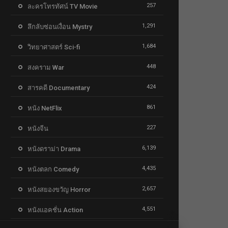
257
ละครโทรทัศน์ TV Movie
1,291
ลึกลับซ่อนเงื่อน Mystry
1,684
วิทยาศาสตร์ Sci-fi
448
สงคราม War
424
สารคดี Documentary
861
หนัง NetFlix
227
หนังจีน
6,139
หนังดราม่า Drama
4,435
หนังตลก Comedy
2,657
หนังสยองขวัญ Horror
4,551
หนังแอคชั่น Action