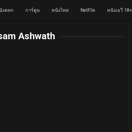
นังตลก
การ์ตูน
หนังไทย
NetFlix
หนังเอวี 18
sam Ashwath