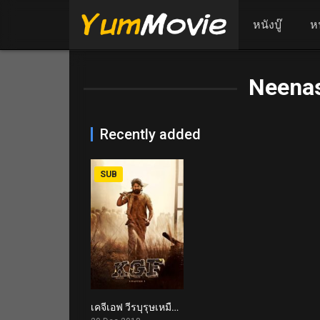
หนังบู๊
ห
Neena
Recently added
SUB
เคจีเอฟ วีรบุรุษเหมืองทองโกลาร์ K.G.F: Chapter 1 (2018)
8.2