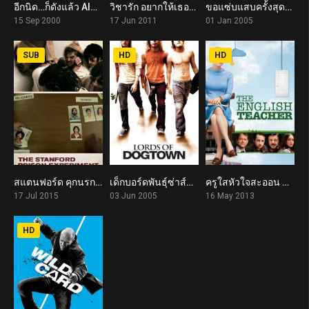
อีกนิด…ก็ดังแล้ว Almost Famous (2000)
วิชารัก อยากให้เธอช่วยติว The Art of Getting By (2011)
ขอแซ่บแสบครั้งสุดท้าย One Last Thing… (2005)
7.9
6.6
6.6
15 Sep 2000
17 Jun 2011
01 Jan 2005
SUB
HD
HD
สแตนฟอร์ด คุกนรกจำลอง The Stanford Prison Experiment (2015)
เด็กบอร์ดพันธุ์ซ่าส์ขาติดล้อ Lords of Dogtown (2005)
ครูใสหัวใจสะออน The English Teacher (2013)
6.9
7.1
5.8
17 Jul 2015
03 Jun 2005
16 May 2013
HD