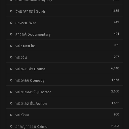
1,685
วิทยาศาสตร์ Sci-fi
449
สงคราม War
424
สารคดี Documentary
861
หนัง NetFlix
227
หนังจีน
6,140
หนังดราม่า Drama
4,438
หนังตลก Comedy
2,660
หนังสยองขวัญ Horror
4,552
หนังแอคชั่น Action
930
หนังไทย
2,023
อาชญากรรม Crime