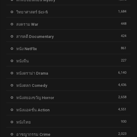
1,684
วิทยาศาสตร์ Sci-fi
448
สงคราม War
424
สารคดี Documentary
861
หนัง NetFlix
227
หนังจีน
6,140
หนังดราม่า Drama
4,436
หนังตลก Comedy
2,658
หนังสยองขวัญ Horror
4,551
หนังแอคชั่น Action
930
หนังไทย
2,023
อาชญากรรม Crime