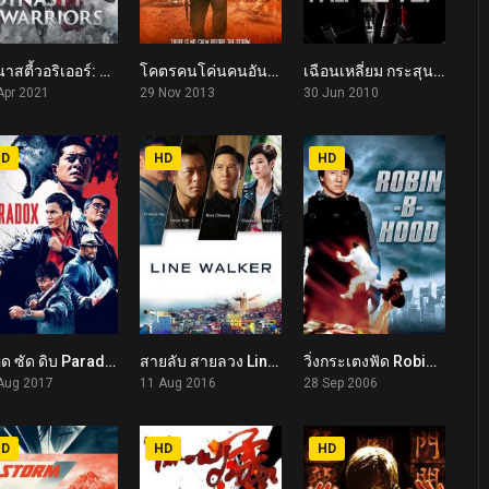
ไดนาสตี้วอริเออร์: มหาสงครามขุนศึกสามก๊ก Dynasty Warriors (2021)
โคตรคนโค่นคนอันตราย The White Storm (2013)
เฉือนเหลี่ยม กระสุนจับตาย Triple Tap (2010)
4.7
6.6
6.3
Apr 2021
29 Nov 2013
30 Jun 2010
HD
HD
HD
เดือด ซัด ดิบ Paradox (2017)
สายลับ สายลวง Line Walker (2016)
วิ่งกระเตงฟัด Robin-B-Hood (2006)
6.5
6.1
6.6
Aug 2017
11 Aug 2016
28 Sep 2006
HD
HD
HD