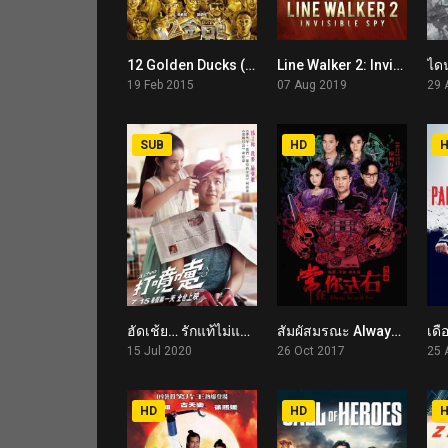
12 Golden Ducks (2015)
Line Walker 2: Invisible Spy (2019)
4.7
6
19 Feb 2015
07 Aug 2019
29 
SUB
HD
ฮัดเช้ย… รักแท้ไม่แพ้ทาง A Choo (2020)
สัมผัสมรณะ Always Be with You (2017)
5.4
5.4
15 Jul 2020
26 Oct 2017
25 
HD
HD