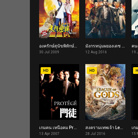
องครักษ์สุนัขพิทักษ์ฮ่องเต้…ต๊อง On His Majesty’s Secret Service (2009)
มังกรหนุ่มผยองเดช Call of Heroes (2016)
4.2
6.4
30 Jul 2009
12 Aug 2016
19 
HD
HD
เกมคน เหนือคม Protege (2007)
สงครามเทพเจ้า League of Gods (2016)
7.2
4.6
13 Apr 2007
28 Jul 2016
15 