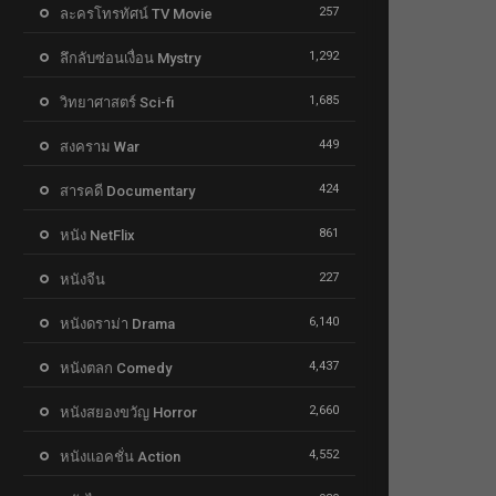
257
ละครโทรทัศน์ TV Movie
1,292
ลึกลับซ่อนเงื่อน Mystry
1,685
วิทยาศาสตร์ Sci-fi
449
สงคราม War
424
สารคดี Documentary
861
หนัง NetFlix
227
หนังจีน
6,140
หนังดราม่า Drama
4,437
หนังตลก Comedy
2,660
หนังสยองขวัญ Horror
4,552
หนังแอคชั่น Action