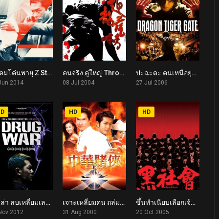
คนคมโค่นพายุ Z Storm (2014)
คนจริง คู่ใหญ่ Throw Down (2004)
ปะฉะดะ คนเหนือยุทธ Dragon Tiger Gate (2006)
5.4
6.8
6.2
Jun 2014
08 Jul 2004
27 Jul 2006
HD
HD
HD
เกมล่า ลบเหลี่ยมเลว Drug War (2012)
เจาะเหลี่ยมคน ถล่มโตเกียว 3 Conman in Tokyo (2000)
ขึ้นทำเนียบเลือกเจ้าพ่อ Election (2005)
7.0
5.7
7.1
Nov 2012
31 Aug 2000
20 Oct 2005