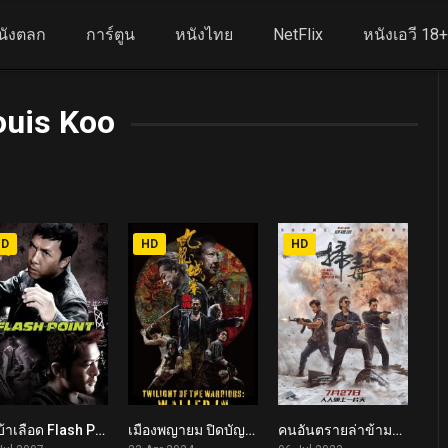
นังตลก
การ์ตูน
หนังไทย
NetFlix
หนังเอวี 18
ouis Koo
HD
HD
HD
ลุยบ้าเลือด Flash Point (2007)
เมืองพญายม ปิดบัญชียมบาล Twilight of the Warriors: Walled In (2024)
คนอันตรายล่าข้ามโลก The White Storm 3: Heaven or Hell (2023)
6.7
7
5.9