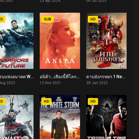
Jul 2007
23 Apr 2024
06 Jul 2023
HD
SUB
HD
นักรบแห่งอนาคต Warriors of Future (2022)
อนิต้า…เสียงนี้ที่โลกต้องรัก Anita (2021)
ดาบมังกรหยก 1 New Kung Fu Cult Master 1 (2022)
6.1
7
4.6
Aug 2022
12 Nov 2021
28 Jan 2022
HD
HD
HD