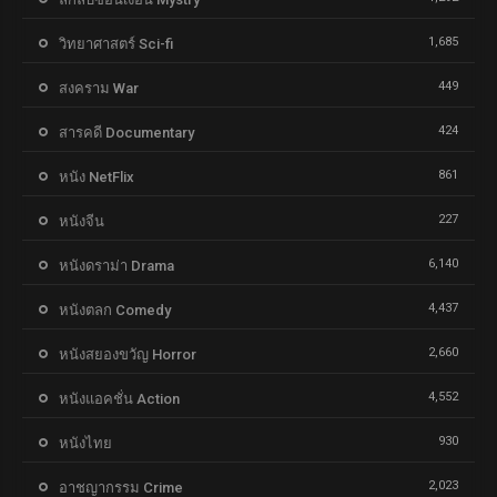
1,685
วิทยาศาสตร์ Sci-fi
449
สงคราม War
424
สารคดี Documentary
861
หนัง NetFlix
227
หนังจีน
6,140
หนังดราม่า Drama
4,437
หนังตลก Comedy
2,660
หนังสยองขวัญ Horror
4,552
หนังแอคชั่น Action
930
หนังไทย
2,023
อาชญากรรม Crime