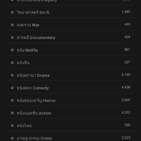
1,685
วิทยาศาสตร์ Sci-fi
449
สงคราม War
424
สารคดี Documentary
861
หนัง NetFlix
227
หนังจีน
6,140
หนังดราม่า Drama
4,438
หนังตลก Comedy
2,660
หนังสยองขวัญ Horror
4,552
หนังแอคชั่น Action
930
หนังไทย
2,023
อาชญากรรม Crime