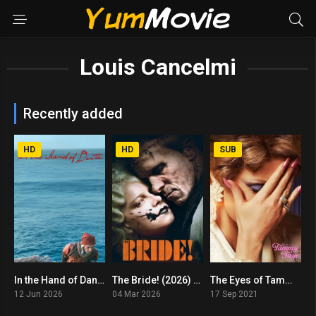
Louis Cancelmi
Recently added
HD
HD
SUB
In the Hand of Dante (2026) ดันเต้ลิขิต
The Bride! (2026) เจ้าสาว!
The Eyes of Tammy Faye (2021)
4.5
6.2
6.7
12 Jun 2026
04 Mar 2026
17 Sep 2021