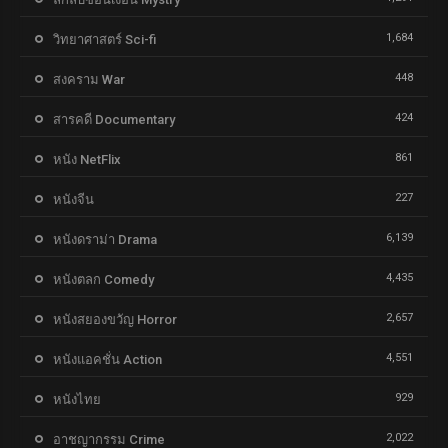
1,684
วิทยาศาสตร์ Sci-fi
448
สงคราม War
424
สารคดี Documentary
861
หนัง NetFlix
227
หนังจีน
6,139
หนังดราม่า Drama
4,435
หนังตลก Comedy
2,657
หนังสยองขวัญ Horror
4,551
หนังแอคชั่น Action
929
หนังไทย
2,022
อาชญากรรม Crime