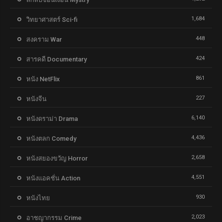
1,684
วิทยาศาสตร์ Sci-fi
448
สงคราม War
424
สารคดี Documentary
861
หนัง NetFlix
227
หนังจีน
6,140
หนังดราม่า Drama
4,436
หนังตลก Comedy
2,658
หนังสยองขวัญ Horror
4,551
หนังแอคชั่น Action
930
หนังไทย
2,023
อาชญากรรม Crime