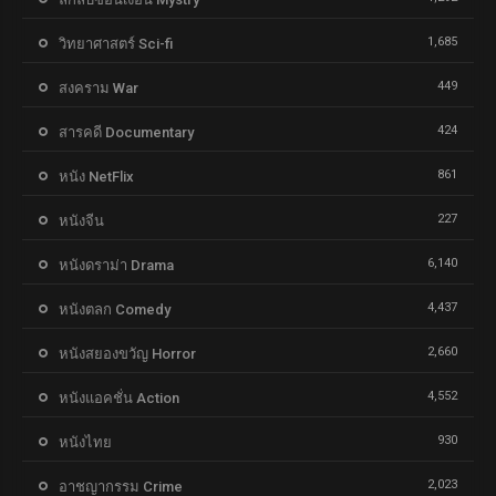
1,685
วิทยาศาสตร์ Sci-fi
449
สงคราม War
424
สารคดี Documentary
861
หนัง NetFlix
227
หนังจีน
6,140
หนังดราม่า Drama
4,437
หนังตลก Comedy
2,660
หนังสยองขวัญ Horror
4,552
หนังแอคชั่น Action
930
หนังไทย
2,023
อาชญากรรม Crime