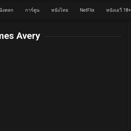
นังตลก
การ์ตูน
หนังไทย
NetFlix
หนังเอวี 18
mes Avery