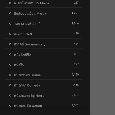
257
ละครโทรทัศน์ TV Movie
1,291
ลึกลับซ่อนเงื่อน Mystry
1,684
วิทยาศาสตร์ Sci-fi
448
สงคราม War
424
สารคดี Documentary
861
หนัง NetFlix
227
หนังจีน
6,139
หนังดราม่า Drama
4,435
หนังตลก Comedy
2,657
หนังสยองขวัญ Horror
4,551
หนังแอคชั่น Action