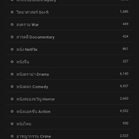
1,685
วิทยาศาสตร์ Sci-fi
449
สงคราม War
424
สารคดี Documentary
861
หนัง NetFlix
227
หนังจีน
6,140
หนังดราม่า Drama
4,437
หนังตลก Comedy
2,660
หนังสยองขวัญ Horror
4,552
หนังแอคชั่น Action
930
หนังไทย
2,023
อาชญากรรม Crime