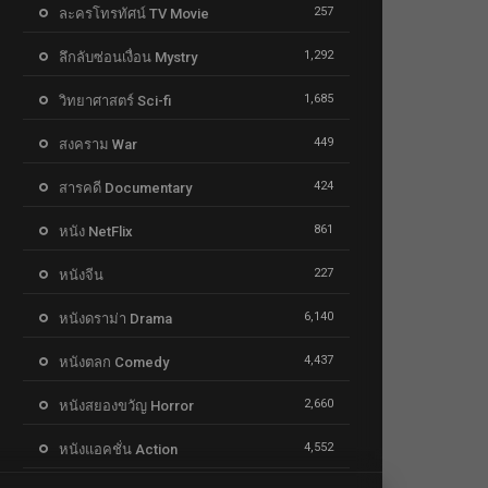
257
ละครโทรทัศน์ TV Movie
1,292
ลึกลับซ่อนเงื่อน Mystry
1,685
วิทยาศาสตร์ Sci-fi
449
สงคราม War
424
สารคดี Documentary
861
หนัง NetFlix
227
หนังจีน
6,140
หนังดราม่า Drama
4,437
หนังตลก Comedy
2,660
หนังสยองขวัญ Horror
4,552
หนังแอคชั่น Action