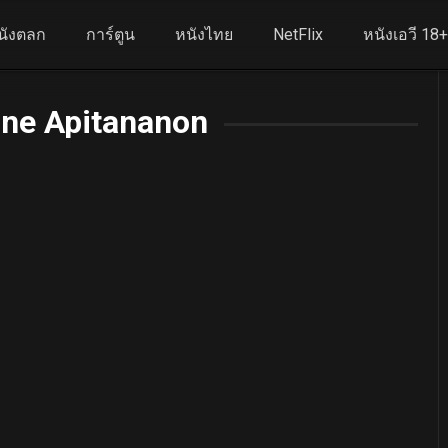
นังตลก
การ์ตูน
หนังไทย
NetFlix
หนังเอวี 18
ine Apitananon