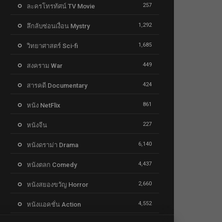
257
ละครโทรทัศน์ TV Movie
1,292
ลึกลับซ่อนเงื่อน Mystry
1,685
วิทยาศาสตร์ Sci-fi
449
สงคราม War
424
สารคดี Documentary
861
หนัง NetFlix
227
หนังจีน
6,140
หนังดราม่า Drama
4,437
หนังตลก Comedy
2,660
หนังสยองขวัญ Horror
4,552
หนังแอคชั่น Action