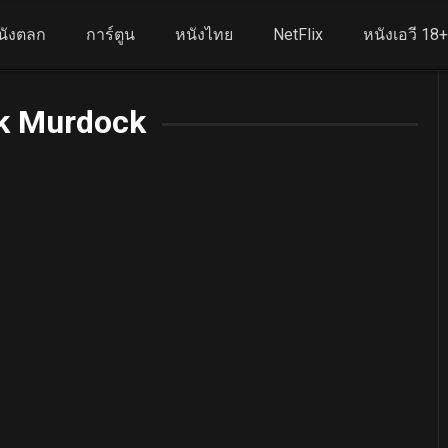
นังตลก
การ์ตูน
หนังไทย
NetFlix
หนังเอวี 18
k Murdock