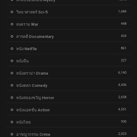
1,684
วิทยาศาสตร์ Sci-fi
448
สงคราม War
424
สารคดี Documentary
861
หนัง NetFlix
227
หนังจีน
6,140
หนังดราม่า Drama
4,436
หนังตลก Comedy
2,658
หนังสยองขวัญ Horror
4,551
หนังแอคชั่น Action
930
หนังไทย
2,023
อาชญากรรม Crime