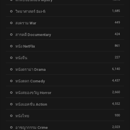
1,685
วิทยาศาสตร์ Sci-fi
449
สงคราม War
424
สารคดี Documentary
861
หนัง NetFlix
227
หนังจีน
6,140
หนังดราม่า Drama
4,437
หนังตลก Comedy
2,660
หนังสยองขวัญ Horror
4,552
หนังแอคชั่น Action
930
หนังไทย
2,023
อาชญากรรม Crime