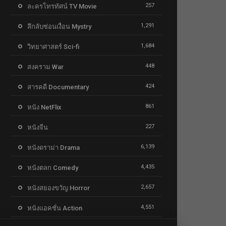
257
ละครโทรทัศน์ TV Movie
1,291
ลึกลับซ่อนเงื่อน Mystry
1,684
วิทยาศาสตร์ Sci-fi
448
สงคราม War
424
สารคดี Documentary
861
หนัง NetFlix
227
หนังจีน
6,139
หนังดราม่า Drama
4,435
หนังตลก Comedy
2,657
หนังสยองขวัญ Horror
4,551
หนังแอคชั่น Action