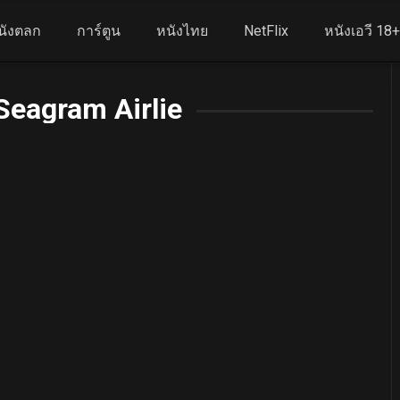
นังตลก
การ์ตูน
หนังไทย
NetFlix
หนังเอวี 18
Seagram Airlie