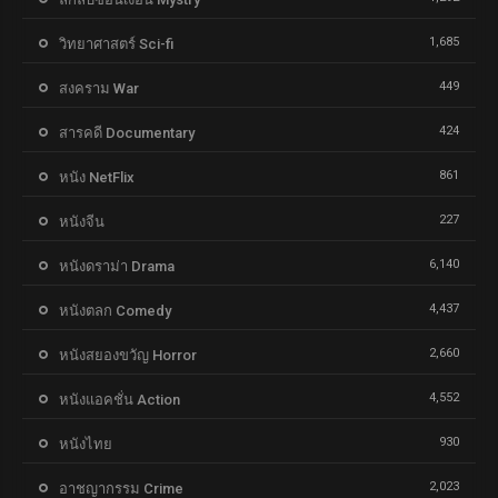
1,685
วิทยาศาสตร์ Sci-fi
449
สงคราม War
424
สารคดี Documentary
861
หนัง NetFlix
227
หนังจีน
6,140
หนังดราม่า Drama
4,437
หนังตลก Comedy
2,660
หนังสยองขวัญ Horror
4,552
หนังแอคชั่น Action
930
หนังไทย
2,023
อาชญากรรม Crime