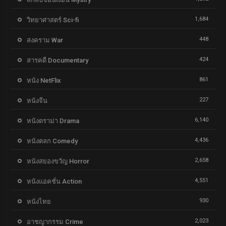
1,684
วิทยาศาสตร์ Sci-fi
448
สงคราม War
424
สารคดี Documentary
861
หนัง NetFlix
227
หนังจีน
6,140
หนังดราม่า Drama
4,436
หนังตลก Comedy
2,658
หนังสยองขวัญ Horror
4,551
หนังแอคชั่น Action
930
หนังไทย
2,023
อาชญากรรม Crime