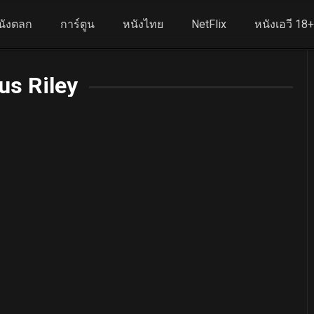
นังตลก
การ์ตูน
หนังไทย
NetFlix
หนังเอวี 18
us Riley