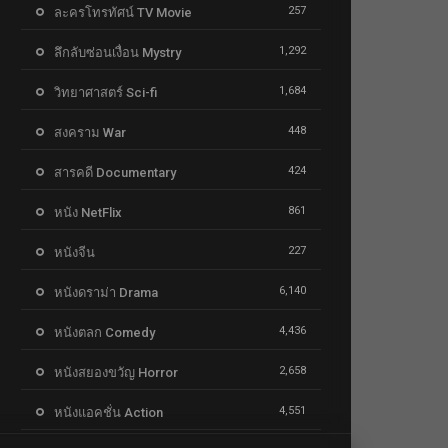
257
ละครโทรทัศน์ TV Movie
1,292
ลึกลับซ่อนเงื่อน Mystry
1,684
วิทยาศาสตร์ Sci-fi
448
สงคราม War
424
สารคดี Documentary
861
หนัง NetFlix
227
หนังจีน
6,140
หนังดราม่า Drama
4,436
หนังตลก Comedy
2,658
หนังสยองขวัญ Horror
4,551
หนังแอคชั่น Action