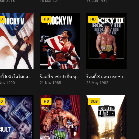
Jan 2018
18 Mar 2011
13 Jun 1986
HD
HD
HD
ร็อคกี้ 5 หัวใจไม่ยอมสยบ Rocky V (1990)
ร็อคกี้ ราชากำปั้น ทุบสังเวียน ภาค 4 Rocky IV (1985)
ร็อคกี้ 3 ตอน กระชากมงกุฏ Rocky III (1982)
5.3
6.9
6.8
Nov 1990
21 Nov 1985
28 May 1982
HD
HD
SUB