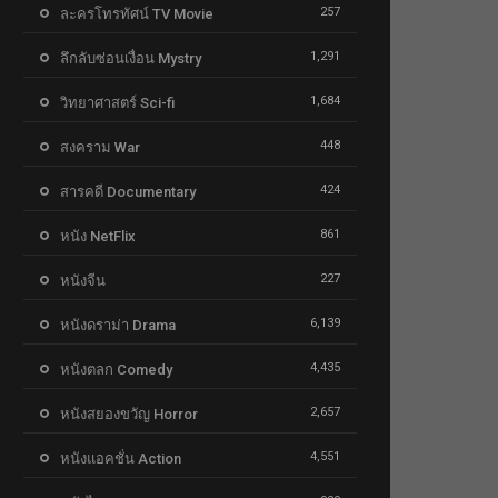
257
ละครโทรทัศน์ TV Movie
1,291
ลึกลับซ่อนเงื่อน Mystry
1,684
วิทยาศาสตร์ Sci-fi
448
สงคราม War
424
สารคดี Documentary
861
หนัง NetFlix
227
หนังจีน
6,139
หนังดราม่า Drama
4,435
หนังตลก Comedy
2,657
หนังสยองขวัญ Horror
4,551
หนังแอคชั่น Action