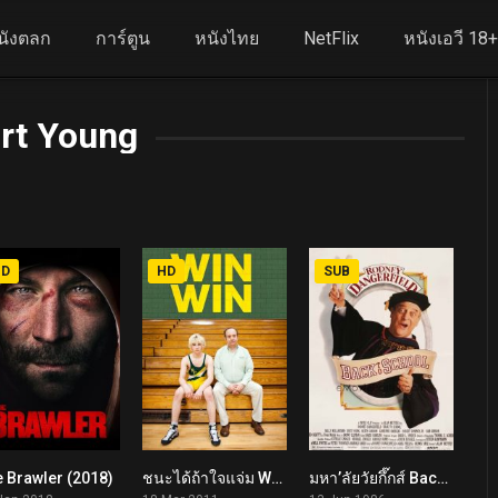
นังตลก
การ์ตูน
หนังไทย
NetFlix
หนังเอวี 18
rt Young
HD
HD
SUB
 Brawler (2018)
ชนะได้ถ้าใจแจ่ม Win Win (2011)
มหา’ลัยวัยกึ๊กส์ Back to School (1986)
4.8
7.1
6.7