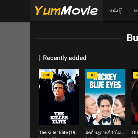
หนังบู๊
ห
Bu
Recently added
SUB
HD
The Killer Elite (1975)
มิคกี้ บลูอายส์ รักไม่ต้องพัก… คนฉ่ำรัก Mickey Blue Eyes (1999)
The
6
0