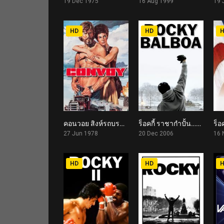
19 Dec 1975
16 Aug 1999
19 
HD
HD
คอนวอย สิงห์รถบรรทุก Convoy (1978)
ร็อคกี้ ราชากำปั้น…ทุบสังเวียน Rocky Balboa (2006)
6.4
7.1
27 Jun 1978
20 Dec 2006
16 
HD
HD