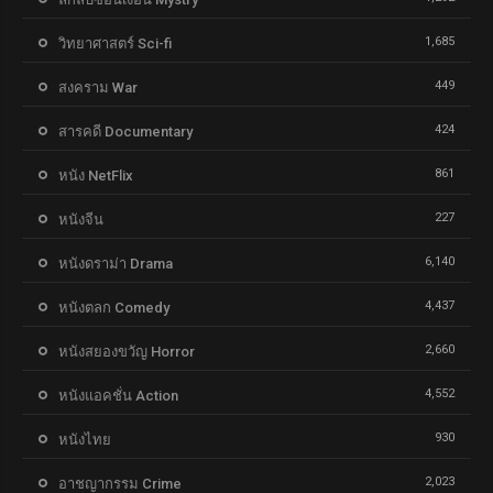
1,685
วิทยาศาสตร์ Sci-fi
449
สงคราม War
424
สารคดี Documentary
861
หนัง NetFlix
227
หนังจีน
6,140
หนังดราม่า Drama
4,437
หนังตลก Comedy
2,660
หนังสยองขวัญ Horror
4,552
หนังแอคชั่น Action
930
หนังไทย
2,023
อาชญากรรม Crime