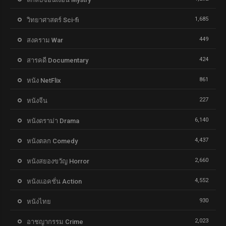
1,685
วิทยาศาสตร์ Sci-fi
449
สงคราม War
424
สารคดี Documentary
861
หนัง NetFlix
227
หนังจีน
6,140
หนังดราม่า Drama
4,437
หนังตลก Comedy
2,660
หนังสยองขวัญ Horror
4,552
หนังแอคชั่น Action
930
หนังไทย
2,023
อาชญากรรม Crime