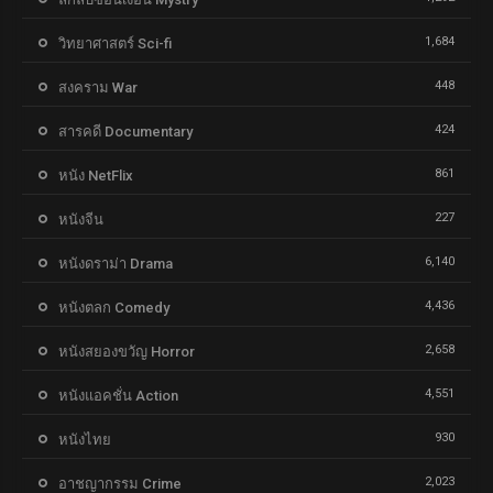
1,684
วิทยาศาสตร์ Sci-fi
448
สงคราม War
424
สารคดี Documentary
861
หนัง NetFlix
227
หนังจีน
6,140
หนังดราม่า Drama
4,436
หนังตลก Comedy
2,658
หนังสยองขวัญ Horror
4,551
หนังแอคชั่น Action
930
หนังไทย
2,023
อาชญากรรม Crime