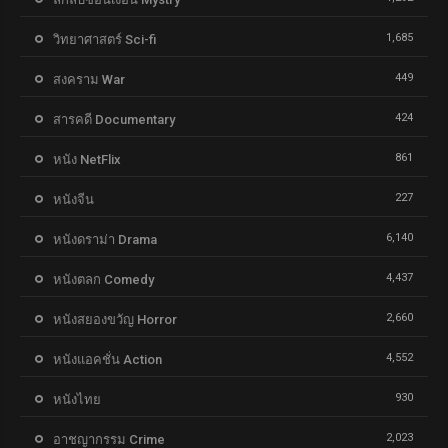
1,685
วิทยาศาสตร์ Sci-fi
449
สงคราม War
424
สารคดี Documentary
861
หนัง NetFlix
227
หนังจีน
6,140
หนังดราม่า Drama
4,437
หนังตลก Comedy
2,660
หนังสยองขวัญ Horror
4,552
หนังแอคชั่น Action
930
หนังไทย
2,023
อาชญากรรม Crime