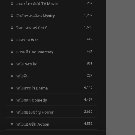
257
ละครโทรทัศน์ TV Movie
1,292
ลึกลับซ่อนเงื่อน Mystry
1,685
วิทยาศาสตร์ Sci-fi
449
สงคราม War
424
สารคดี Documentary
861
หนัง NetFlix
227
หนังจีน
6,140
หนังดราม่า Drama
4,437
หนังตลก Comedy
2,660
หนังสยองขวัญ Horror
4,552
หนังแอคชั่น Action