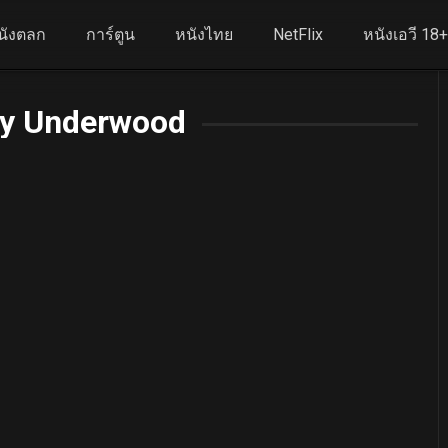
นังตลก
การ์ตูน
หนังไทย
NetFlix
หนังเอวี 18
ny Underwood