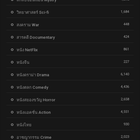
1,684
วิทยาศาสตร์ Sci-fi
448
สงคราม War
424
สารคดี Documentary
861
หนัง NetFlix
227
หนังจีน
6,140
หนังดราม่า Drama
4,436
หนังตลก Comedy
2,658
หนังสยองขวัญ Horror
4,551
หนังแอคชั่น Action
930
หนังไทย
2,023
อาชญากรรม Crime