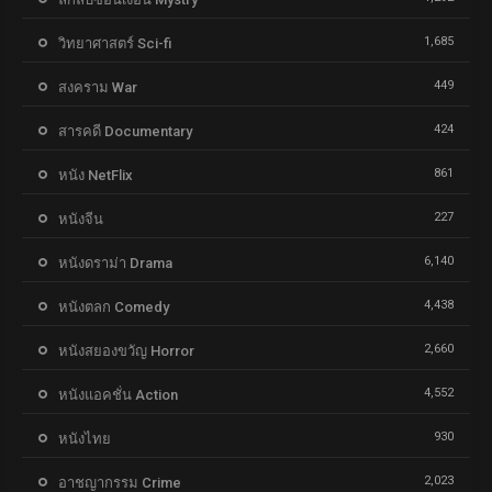
1,685
วิทยาศาสตร์ Sci-fi
449
สงคราม War
424
สารคดี Documentary
861
หนัง NetFlix
227
หนังจีน
6,140
หนังดราม่า Drama
4,438
หนังตลก Comedy
2,660
หนังสยองขวัญ Horror
4,552
หนังแอคชั่น Action
930
หนังไทย
2,023
อาชญากรรม Crime