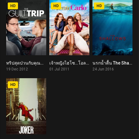
HD
HD
HD
ทริปสุดป่วนกับคุณแม่สุดแสบ The Guilt Trip (2012)
เจ้าหญิงไฮโซ…โอละพ่อ Monte Carlo (2011)
นรกน้ำตื้น The Shallows (2016)
5.7
5.8
6.3
19 Dec 2012
01 Jul 2011
24 Jun 2016
HD