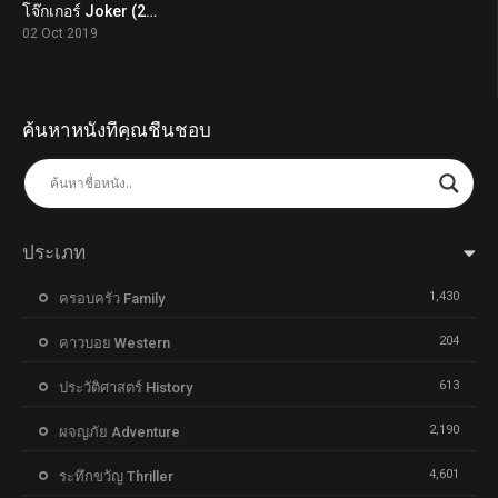
โจ๊กเกอร์ Joker (2019)
8.8
02 Oct 2019
ค้นหาหนังที่คุณชื่นชอบ
ประเภท
1,430
ครอบครัว Family
204
คาวบอย Western
613
ประวัติศาสตร์ History
2,190
ผจญภัย Adventure
4,601
ระทึกขวัญ Thriller