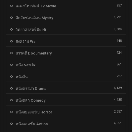
257
ละครโทรทัศน์ TV Movie
1,291
ลึกลับซ่อนเงื่อน Mystry
1,684
วิทยาศาสตร์ Sci-fi
448
สงคราม War
424
สารคดี Documentary
861
หนัง NetFlix
227
หนังจีน
6,139
หนังดราม่า Drama
4,435
หนังตลก Comedy
2,657
หนังสยองขวัญ Horror
4,551
หนังแอคชั่น Action