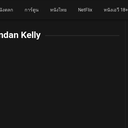
นังตลก
การ์ตูน
หนังไทย
NetFlix
หนังเอวี 18
ndan Kelly