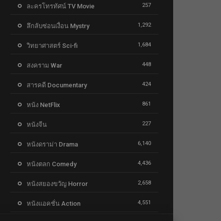
257
ละครโทรทัศน์ TV Movie
1,292
ลึกลับซ่อนเงื่อน Mystry
1,684
วิทยาศาสตร์ Sci-fi
448
สงคราม War
424
สารคดี Documentary
861
หนัง NetFlix
227
หนังจีน
6,140
หนังดราม่า Drama
4,436
หนังตลก Comedy
2,658
หนังสยองขวัญ Horror
4,551
หนังแอคชั่น Action