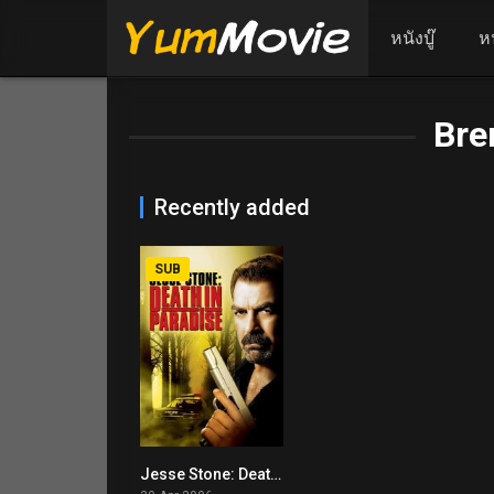
หนังบู๊
ห
Bre
Recently added
SUB
Jesse Stone: Death in Paradise (2006)
7.2