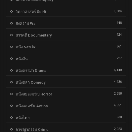
1,684
วิทยาศาสตร์ Sci-fi
448
สงคราม War
424
สารคดี Documentary
861
หนัง NetFlix
227
หนังจีน
6,140
หนังดราม่า Drama
4,436
หนังตลก Comedy
2,658
หนังสยองขวัญ Horror
4,551
หนังแอคชั่น Action
930
หนังไทย
2,023
อาชญากรรม Crime