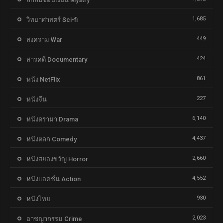
1,685
วิทยาศาสตร์ Sci-fi
449
สงคราม War
424
สารคดี Documentary
861
หนัง NetFlix
227
หนังจีน
6,140
หนังดราม่า Drama
4,437
หนังตลก Comedy
2,660
หนังสยองขวัญ Horror
4,552
หนังแอคชั่น Action
930
หนังไทย
2,023
อาชญากรรม Crime