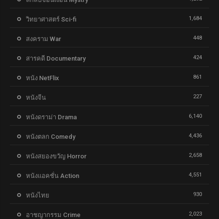
1,684
วิทยาศาสตร์ Sci-fi
448
สงคราม War
424
สารคดี Documentary
861
หนัง NetFlix
227
หนังจีน
6,140
หนังดราม่า Drama
4,436
หนังตลก Comedy
2,658
หนังสยองขวัญ Horror
4,551
หนังแอคชั่น Action
930
หนังไทย
2,023
อาชญากรรม Crime