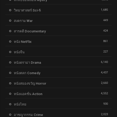
1,685
วิทยาศาสตร์ Sci-fi
449
สงคราม War
424
สารคดี Documentary
861
หนัง NetFlix
227
หนังจีน
6,140
หนังดราม่า Drama
4,437
หนังตลก Comedy
2,660
หนังสยองขวัญ Horror
4,552
หนังแอคชั่น Action
930
หนังไทย
2,023
อาชญากรรม Crime