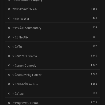
1,685
วิทยาศาสตร์ Sci-fi
449
สงคราม War
424
สารคดี Documentary
861
หนัง NetFlix
227
หนังจีน
6,140
หนังดราม่า Drama
4,437
หนังตลก Comedy
2,660
หนังสยองขวัญ Horror
4,552
หนังแอคชั่น Action
930
หนังไทย
2,023
อาชญากรรม Crime