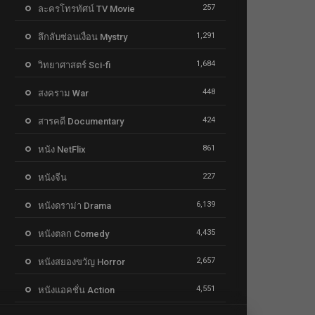
257
ละครโทรทัศน์ TV Movie
1,291
ลึกลับซ่อนเงื่อน Mystry
1,684
วิทยาศาสตร์ Sci-fi
448
สงคราม War
424
สารคดี Documentary
861
หนัง NetFlix
227
หนังจีน
6,139
หนังดราม่า Drama
4,435
หนังตลก Comedy
2,657
หนังสยองขวัญ Horror
4,551
หนังแอคชั่น Action