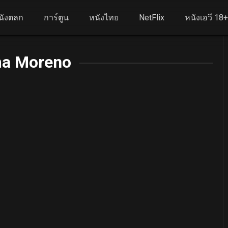
นังตลก
การ์ตูน
หนังไทย
NetFlix
หนังเอวี 18
a Moreno