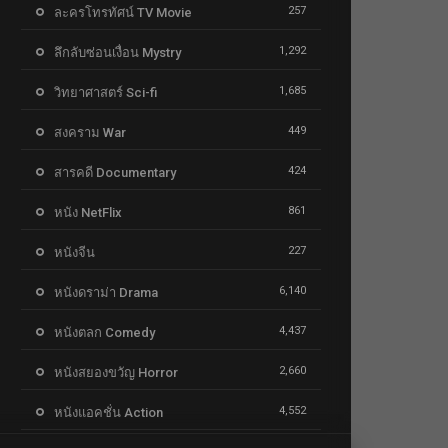
257
ละครโทรทัศน์ TV Movie
1,292
ลึกลับซ่อนเงื่อน Mystry
1,685
วิทยาศาสตร์ Sci-fi
449
สงคราม War
424
สารคดี Documentary
861
หนัง NetFlix
227
หนังจีน
6,140
หนังดราม่า Drama
4,437
หนังตลก Comedy
2,660
หนังสยองขวัญ Horror
4,552
หนังแอคชั่น Action