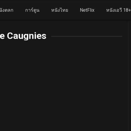
นังตลก
การ์ตูน
หนังไทย
NetFlix
หนังเอวี 18
ée Caugnies