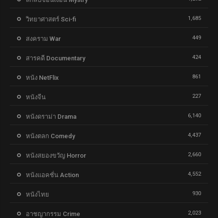
1,685
วิทยาศาสตร์ Sci-fi
449
สงคราม War
424
สารคดี Documentary
861
หนัง NetFlix
227
หนังจีน
6,140
หนังดราม่า Drama
4,437
หนังตลก Comedy
2,660
หนังสยองขวัญ Horror
4,552
หนังแอคชั่น Action
930
หนังไทย
2,023
อาชญากรรม Crime