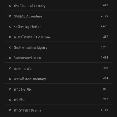
613
ประวัติศาสตร์ History
2,190
ผจญภัย Adventure
4,601
ระทึกขวัญ Thriller
257
ละครโทรทัศน์ TV Movie
1,291
ลึกลับซ่อนเงื่อน Mystry
1,684
วิทยาศาสตร์ Sci-fi
448
สงคราม War
424
สารคดี Documentary
861
หนัง NetFlix
227
หนังจีน
6,139
หนังดราม่า Drama