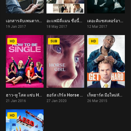
เอกสารลับเพนตากอน The Post (2017)
อะแฟมิลี่แมน ชื่อนี้ใครก็รัก A Family Man (2017)
เดอะดิแซสเตอร์อาร์ติสท์ The Disaster Artist (2017)
7.2
6.5
7.4
19 Jan 2017
18 May 2017
12 Mar 2017
HD
SUB
HD
ฮาว-ทู โสด แซ่บ How to Be Single (2016)
ฮอร์ส เกิร์ล Horse Girl (2020)
เก็ทฮาร์ต มือใหม่หัดห้าว Get Hard (2015)
6.2
5.9
6.0
21 Jan 2016
27 Jan 2020
26 Mar 2015
HD