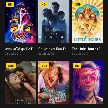
HD
HD
SUB
เดอะ เลโก้ มูฟวี่ 2 The Lego Movie 2: The Second Part (2019)
บ้านเช่ารอเชือด The Rental (2020)
The Little Hours (2017)
6.6
5.7
5.8
26 Jan 2019
23 Jul 2020
30 Jun 2017
SUB
SUB
HD