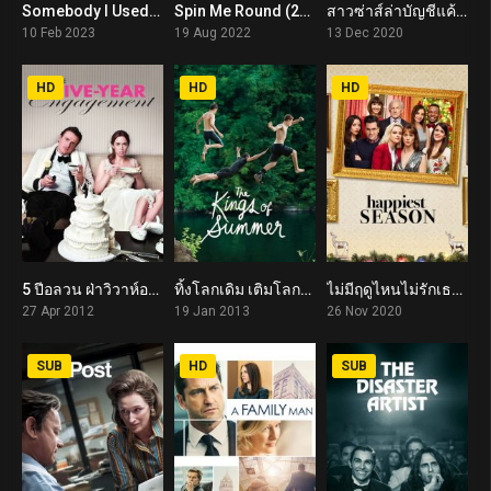
Somebody I Used to Know (2023)
Spin Me Round (2022)
สาวซ่าส์ล่าบัญชีแค้น Promising Young Woman (2020)
6.2
5.3
7.5
10 Feb 2023
19 Aug 2022
13 Dec 2020
HD
HD
HD
5 ปีอลวน ฝ่าวิวาห์อลเวง The Five-Year Engagement (2012)
ทิ้งโลกเดิม เติมโลกใหม่ The Kings of Summer (2013)
ไม่มีฤดูไหนไม่รักเธอ Happiest Season (2020)
6.2
7.1
6.6
27 Apr 2012
19 Jan 2013
26 Nov 2020
SUB
HD
SUB