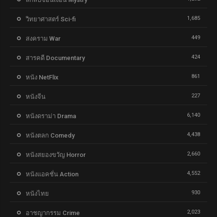
1,685
วิทยาศาสตร์ Sci-fi
449
สงคราม War
424
สารคดี Documentary
861
หนัง NetFlix
227
หนังจีน
6,140
หนังดราม่า Drama
4,438
หนังตลก Comedy
2,660
หนังสยองขวัญ Horror
4,552
หนังแอคชั่น Action
930
หนังไทย
2,023
อาชญากรรม Crime