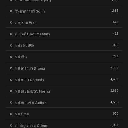
1,685
วิทยาศาสตร์ Sci-fi
449
สงคราม War
424
สารคดี Documentary
861
หนัง NetFlix
227
หนังจีน
6,140
หนังดราม่า Drama
4,438
หนังตลก Comedy
2,660
หนังสยองขวัญ Horror
4,552
หนังแอคชั่น Action
930
หนังไทย
2,023
อาชญากรรม Crime