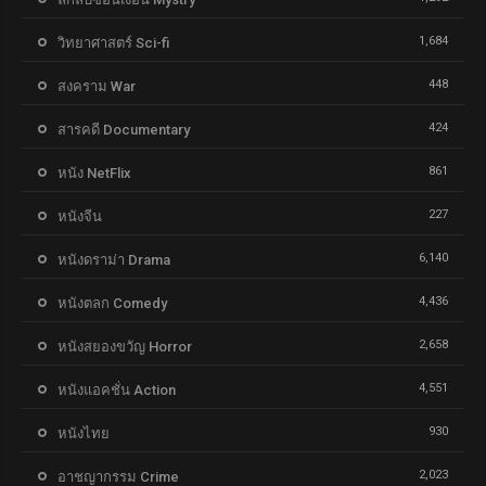
1,684
วิทยาศาสตร์ Sci-fi
448
สงคราม War
424
สารคดี Documentary
861
หนัง NetFlix
227
หนังจีน
6,140
หนังดราม่า Drama
4,436
หนังตลก Comedy
2,658
หนังสยองขวัญ Horror
4,551
หนังแอคชั่น Action
930
หนังไทย
2,023
อาชญากรรม Crime