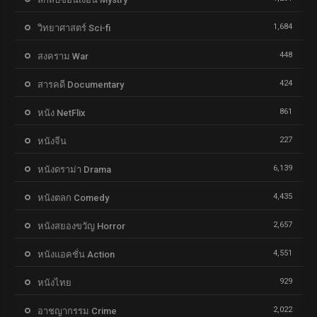
1,684
วิทยาศาสตร์ Sci-fi
448
สงคราม War
424
สารคดี Documentary
861
หนัง NetFlix
227
หนังจีน
6,139
หนังดราม่า Drama
4,435
หนังตลก Comedy
2,657
หนังสยองขวัญ Horror
4,551
หนังแอคชั่น Action
929
หนังไทย
2,022
อาชญากรรม Crime