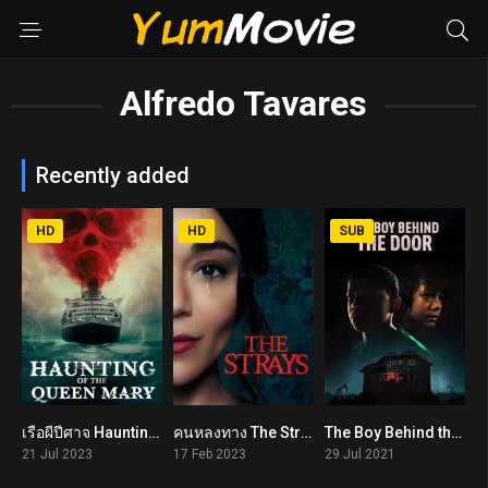
Alfredo Tavares
Recently added
HD
HD
SUB
เรือผีปีศาจ Haunting of the Queen Mary (2023)
คนหลงทาง The Strays (2023)
The Boy Behind the Door (2021)
4.3
4.8
7.7
21 Jul 2023
17 Feb 2023
29 Jul 2021