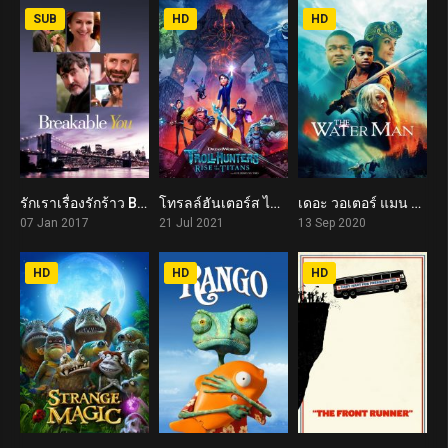
SUB
HD
HD
รักเราเรื่องรักร้าว Breakable You (2017)
โทรลล์ฮันเตอร์ส ไรส์ ออฟ เดอะ ไททันส์ Trollhunters: Rise of the Titans (2021)
เดอะ วอเตอร์ แมน The Water Man (2020)
5.5
7.9
4.9
07 Jan 2017
21 Jul 2021
13 Sep 2020
HD
HD
HD