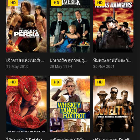
HD
HD
HD
เจ้าชาย แห่งเปอร์เซีย : มหาสงครามทะเลทรายแห่งกาลเวลา Prince of Persia: The Sands of Time (2010)
มาเวอริค สุภาพบุรุษตัดหนึ่ง Maverick (1994)
ทีมพระกาฬดับตะวัน Texas Rangers (2001)
6.6
7.0
5.2
19 May 2010
20 May 1994
30 Nov 2001
HD
HD
HD
ไอ้แมงมุม 2 Spider-Man 2 (2004)
เหยี่ยวข่าวอเมริกัน Whiskey Tango Foxtrot (2016)
ปล้น ฉะ นรก Swelter (2014)