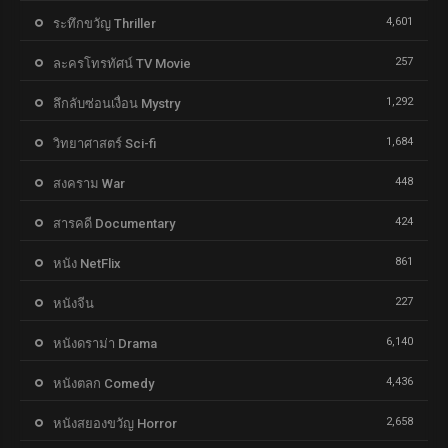
4,601
ระทึกขวัญ Thriller
257
ละครโทรทัศน์ TV Movie
1,292
ลึกลับซ่อนเงื่อน Mystry
1,684
วิทยาศาสตร์ Sci-fi
448
สงคราม War
424
สารคดี Documentary
861
หนัง NetFlix
227
หนังจีน
6,140
หนังดราม่า Drama
4,436
หนังตลก Comedy
2,658
หนังสยองขวัญ Horror