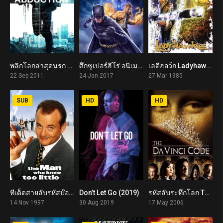
พลิกโลกล่าสุดนรก Abduction (2011)
ศึกซูเปอร์ฮีโร่ อนิเมะ Justice League Dark (2017)
เลดีฮอว์ก Ladyhawke (1985)
5.5
7.1
7.0
22 Sep 2011
24 Jan 2017
27 Mar 1985
SUB
HD
HD
ทีเด็ดสายลับรหัสบ๊องส์ The Man Who Knew Too Little (1997)
Don’t Let Go (2019)
รหัสลับระทึกโลก The Da Vinci Code (2006)
6.7
6.1
6.6
14 Nov 1997
30 Aug 2019
17 May 2006