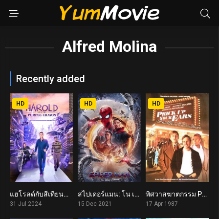
Alfred Molina
Recently added
HD
HD
HD
แฮโรลด์กับสีเทียนมหัศจรรย์ Harold and the Purple Crayon (2024)
สไปเดอร์แมน: โน เวย์ โฮม Spider-Man: No Way Home (2021)
พิศวาสฆาตกรรม Prick Up Your Ears (1987)
5.8
8.6
7.3
31 Jul 2024
15 Dec 2021
17 Apr 1987