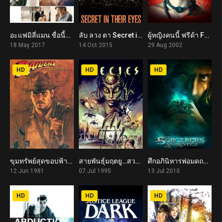
อะแฟมิลี่แมน ชื่อนี้ใครก็รัก A Family Man (2017)
ลับ ลวง ตา Secret in Their Eyes (2015)
ผู้หญิงคนนี้ ฟรีด้า Frida (2002)
6.5
0
7.4
18 May 2017
14 Oct 2015
29 Aug 2002
HD
HD
HD
ขุมทรัพย์สุดขอบฟ้า Raiders of the Lost Ark (1981)
สายพันธุ์มฤตยู…สวยสูบนรก Species (1995)
ศึกอภินิหารพ่อมดถล่มโลก The Sorcerer’s Apprentice (2010)
8.4
5.8
6.1
12 Jun 1981
07 Jul 1995
13 Jul 2010
HD
HD
HD