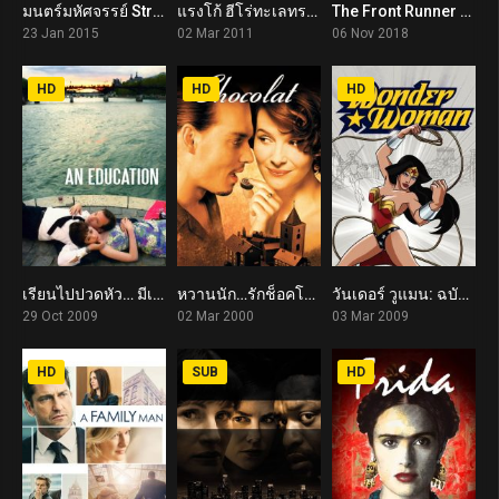
มนตร์มหัศจรรย์ Strange Magic (2015)
แรงโก้ ฮีโร่ทะเลทราย Rango (2011)
The Front Runner (2018)
5.8
7.2
6.1
23 Jan 2015
02 Mar 2011
06 Nov 2018
HD
HD
HD
เรียนไปปวดหัว… มีเธอดีกว่า An Education (2009)
หวานนัก…รักช็อคโกแลต Chocolat (2000)
วันเดอร์ วูแมน: ฉบับย้อนรำลึกสาวน้อยมหัศจรรย์ Wonder Woman (2009)
7.3
7.2
7.3
29 Oct 2009
02 Mar 2000
03 Mar 2009
HD
SUB
HD