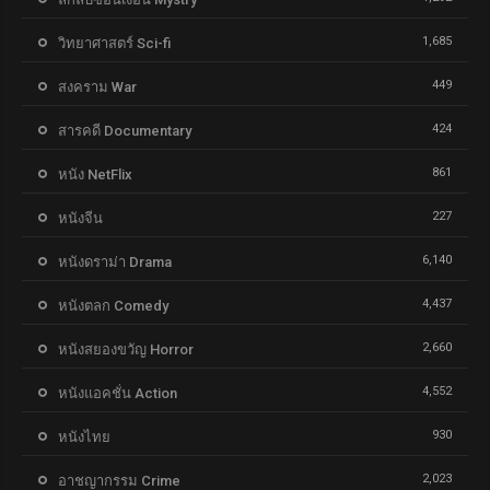
1,685
วิทยาศาสตร์ Sci-fi
449
สงคราม War
424
สารคดี Documentary
861
หนัง NetFlix
227
หนังจีน
6,140
หนังดราม่า Drama
4,437
หนังตลก Comedy
2,660
หนังสยองขวัญ Horror
4,552
หนังแอคชั่น Action
930
หนังไทย
2,023
อาชญากรรม Crime