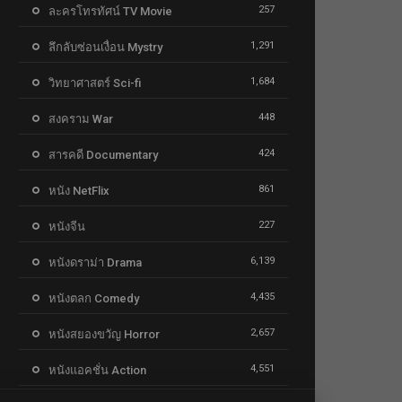
257
ละครโทรทัศน์ TV Movie
1,291
ลึกลับซ่อนเงื่อน Mystry
1,684
วิทยาศาสตร์ Sci-fi
448
สงคราม War
424
สารคดี Documentary
861
หนัง NetFlix
227
หนังจีน
6,139
หนังดราม่า Drama
4,435
หนังตลก Comedy
2,657
หนังสยองขวัญ Horror
4,551
หนังแอคชั่น Action