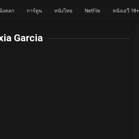
นังตลก
การ์ตูน
หนังไทย
NetFlix
หนังเอวี 18
xia Garcia