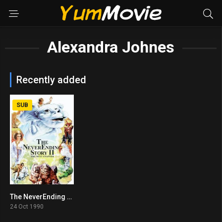
Alexandra Johnes
Recently added
SUB
The NeverEnding Story II: The Next Chapter (1990)
5.2
24 Oct 1990