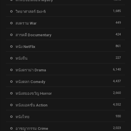
1,685
วิทยาศาสตร์ Sci-fi
449
สงคราม War
424
สารคดี Documentary
861
หนัง NetFlix
227
หนังจีน
6,140
หนังดราม่า Drama
4,437
หนังตลก Comedy
2,660
หนังสยองขวัญ Horror
4,552
หนังแอคชั่น Action
930
หนังไทย
2,023
อาชญากรรม Crime