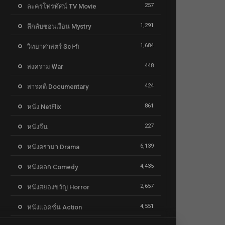
257
ละครโทรทัศน์ TV Movie
1,291
ลึกลับซ่อนเงื่อน Mystry
1,684
วิทยาศาสตร์ Sci-fi
448
สงคราม War
424
สารคดี Documentary
861
หนัง NetFlix
227
หนังจีน
6,139
หนังดราม่า Drama
4,435
หนังตลก Comedy
2,657
หนังสยองขวัญ Horror
4,551
หนังแอคชั่น Action