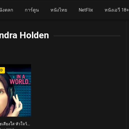
นังตลก
การ์ตูน
หนังไทย
NetFlix
หนังเอวี 18
ndra Holden
HD
โค้ชเสียงใส หัวใจว้าวุ่น In a World… (2013)
6.7