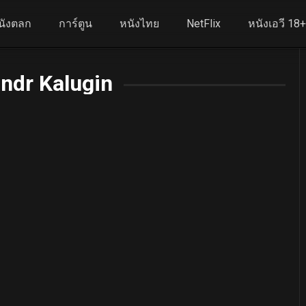
นังตลก
การ์ตูน
หนังไทย
NetFlix
หนังเอวี 18
ndr Kalugin