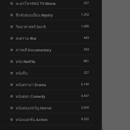
257
ละครโทรทัศน์ TV Movie
1,292
ลึกลับซ่อนเงื่อน Mystry
1,685
วิทยาศาสตร์ Sci-fi
449
สงคราม War
424
สารคดี Documentary
861
หนัง NetFlix
227
หนังจีน
6,140
หนังดราม่า Drama
4,437
หนังตลก Comedy
2,660
หนังสยองขวัญ Horror
4,552
หนังแอคชั่น Action